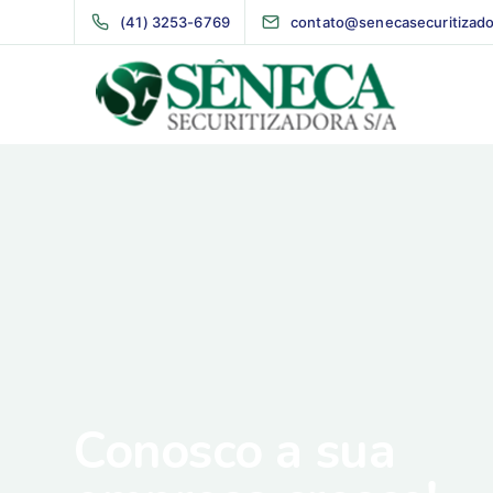
(41) 3253-6769
contato@senecasecuritizado
Conosco a sua